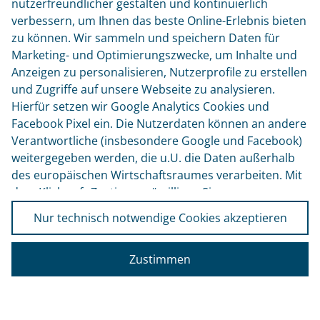
nutzerfreundlicher gestalten und kontinuierlich
verbessern, um Ihnen das beste Online-Erlebnis bieten
TELEFON +49 171 886 8751
zu können. Wir sammeln und speichern Daten für
Marketing- und Optimierungszwecke, um Inhalte und
Unternehmensseite
Anzeigen zu personalisieren, Nutzerprofile zu erstellen
und Zugriffe auf unsere Webseite zu analysieren.
email: info@www.skibs.de
Hierfür setzen wir Google Analytics Cookies und
Facebook Pixel ein. Die Nutzerdaten können an andere
STIFTUNG – UNSERE KINDER IN
Verantwortliche (insbesondere Google und Facebook)
BRAUNSCHWEIG
weitergegeben werden, die u.U. die Daten außerhalb
des europäischen Wirtschaftsraumes verarbeiten. Mit
c/o Volkswagen Financial Services AG
dem Klick auf „Zustimmen“ willigen Sie zur
Gifhorner Straße 57
38112 Braunschweig
Datenverarbeitung durch alle Cookies und Pixel für die
Nur technisch notwendige Cookies akzeptieren
oben genannten Zwecke ein. Die Einwilligung ist
freiwillig und kann jederzeit mittels der Cookie-
© Stiftung – Unsere Kinder in Braunschweig
Zustimmen
Einstellungen widerrufen bzw. angepasst werden.
Impressum
Weitere Informationen dazu und zur
Datenverarbeitung mittels Cookies finden Sie in
Datenschutz
unserer
Datenschutzerklärung
und in den Cookie
Kontakt