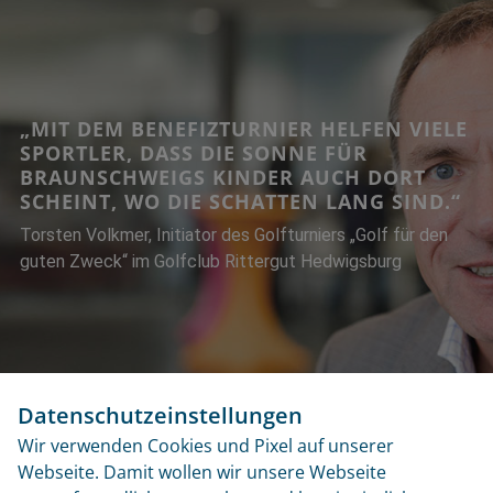
„MIT DEM BENEFIZTURNIER HELFEN VIELE
SPORTLER, DASS DIE SONNE FÜR
BRAUNSCHWEIGS KINDER AUCH DORT
SCHEINT, WO DIE SCHATTEN LANG SIND.“
Torsten Volkmer, Initiator des Golfturniers „Golf für den
guten Zweck“ im Golfclub Rittergut Hedwigsburg
Datenschutzeinstellungen
Wir verwenden Cookies und Pixel auf unserer
Webseite. Damit wollen wir unsere Webseite