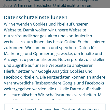
dieser Art in ihrem häuslichen Umfeld nicht erfahren.
Teilnehmende Fördereinrichtungen: KiFaZ Muldeweg, Kita
Datenschutzeinstellungen
Recknitzstraße, Kita Madamenweg
Wir verwenden Cookies und Pixel auf unserer
Webseite. Damit wollen wir unsere Webseite
nutzerfreundlicher gestalten und kontinuierlich
verbessern, um Ihnen das beste Online-Erlebnis bieten
TELEFON +49 171 886 8751
zu können. Wir sammeln und speichern Daten für
Marketing- und Optimierungszwecke, um Inhalte und
Unternehmensseite
Anzeigen zu personalisieren, Nutzerprofile zu erstellen
und Zugriffe auf unsere Webseite zu analysieren.
email: info@www.skibs.de
Hierfür setzen wir Google Analytics Cookies und
Facebook Pixel ein. Die Nutzerdaten können an andere
STIFTUNG – UNSERE KINDER IN
Verantwortliche (insbesondere Google und Facebook)
BRAUNSCHWEIG
weitergegeben werden, die u.U. die Daten außerhalb
des europäischen Wirtschaftsraumes verarbeiten. Mit
c/o Volkswagen Financial Services AG
dem Klick auf „Zustimmen“ willigen Sie zur
Gifhorner Straße 57
38112 Braunschweig
Datenverarbeitung durch alle Cookies und Pixel für die
Nur technisch notwendige Cookies akzeptieren